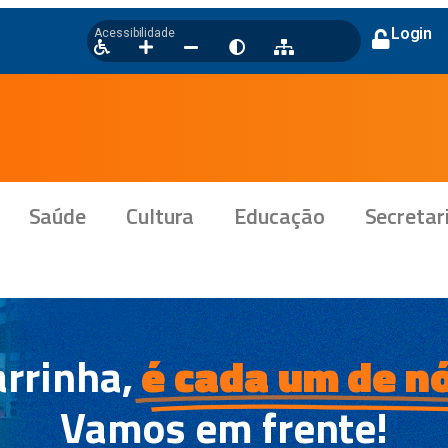
Login
Acessibilidade
Saúde
Cultura
Educação
Secretar
rrinha,
é cada um de nó
Vamos em frente!