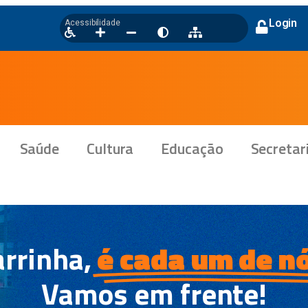
Login
Acessibilidade
Saúde
Cultura
Educação
Secretar
rrinha,
é cada um de nó
Vamos em frente!